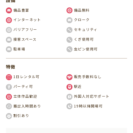
設備
備品豊富
備品無料
インターネット
クローク
バリアフリー
セキュリティ
接客スペース
くぎ使用可
駐車場
虫ピン使用可
特徴
1日レンタル可
販売手数料なし
パーティ可
駅近
立体作品歓迎
外国人対応サポート
搬出入時間あり
19時以降開場可
割引あり