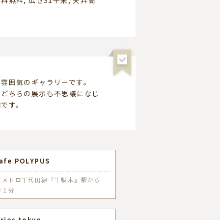
。
の雰囲気のギャラリーです。
洋どちらの展示も不思議になじ
間です。
Cafe POLYPUS
京メトロ千代田線『千駄木』駅から
歩１分
ries.tokyo