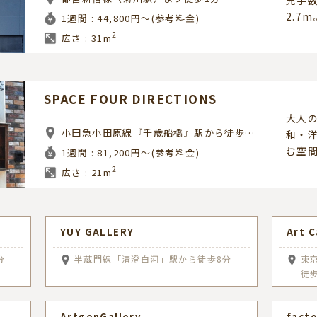
2.7m
1週間 : 44,800円～(参考料金)
2
広さ : 31m
SPACE FOUR DIRECTIONS
大人
小田急小田原線『千歳船橋』駅から徒歩5分
和・
む空
1週間 : 81,200円～(参考料金)
2
広さ : 21m
YUY GALLERY
Art 
分
半蔵門線「清澄白河」駅から徒歩8分
東
徒
ArtgenGallery
facto