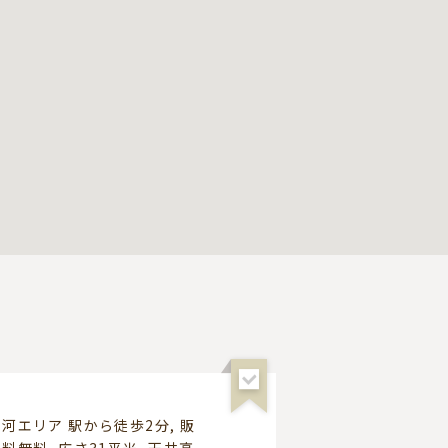
河エリア 駅から徒歩2分, 販
料無料, 広さ31平米, 天井高